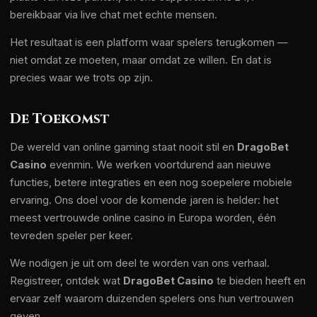
bereikbaar via live chat met echte mensen.
Het resultaat is een platform waar spelers terugkomen —
niet omdat ze moeten, maar omdat ze willen. En dat is
precies waar we trots op zijn.
De Toekomst
De wereld van online gaming staat nooit stil en
DragoBet
Casino
evenmin. We werken voortdurend aan nieuwe
functies, betere integraties en een nog soepelere mobiele
ervaring. Ons doel voor de komende jaren is helder: het
meest vertrouwde online casino in Europa worden, één
tevreden speler per keer.
We nodigen je uit om deel te worden van ons verhaal.
Registreer, ontdek wat
DragoBet Casino
te bieden heeft en
ervaar zelf waarom duizenden spelers ons hun vertrouwen
geven.