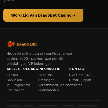
Word Lid van DragoBet Casino
Het beste online casino voor Nederlandse
spelers. 7.500+ spellen, razendsnelle
uitbetalingen, VIP-beloningen.
SNELLE TOEGANG
INFORMATIE
CONTACT
Spellen
Over Ons
Live Chat 24/7
Bonussen
Betalingen
E-mail Support
VIP-Programma
Verantwoord Spelen
Affiliates
Live Casino
Voorwaarden